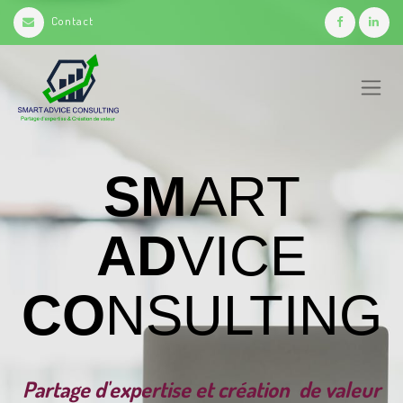
Contact
SM
ART
AD
VICE
CO
NSULTING
Partage d'expertise et création de valeur