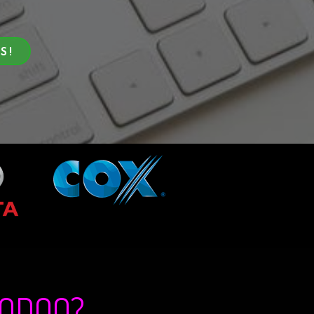
S !
 ODOO?