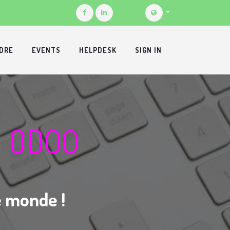
DRE
EVENTS
HELPDESK
SIGN IN
N
ODOO
le monde !